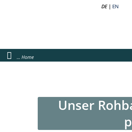
DE
DE
|
|
EN
EN
Home
Unser Rohba
p